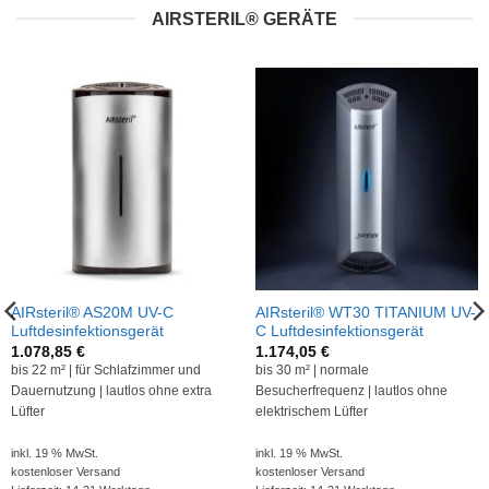
AIRSTERIL® GERÄTE
AIRsteril® AS20M UV-C
AIRsteril® WT30 TITANIUM UV-
Luftdesinfektionsgerät
C Luftdesinfektionsgerät
1.078,85
€
1.174,05
€
bis 22 m² | für Schlafzimmer und
bis 30 m² | normale
Dauernutzung | lautlos ohne extra
Besucherfrequenz | lautlos ohne
Lüfter
elektrischem Lüfter
inkl. 19 % MwSt.
inkl. 19 % MwSt.
kostenloser Versand
kostenloser Versand