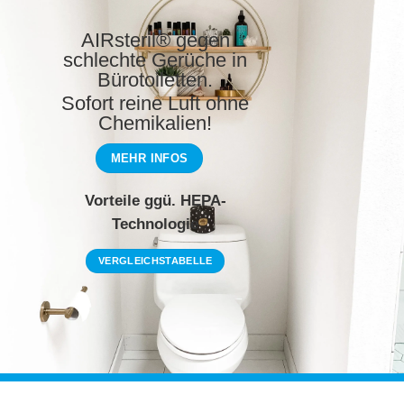
AIRsteril® gegen
schlechte Gerüche in
Bürotoiletten.
Sofort reine Luft ohne
Chemikalien!
MEHR INFOS
Vorteile ggü. HEPA-
Technologie
VERGLEICHSTABELLE