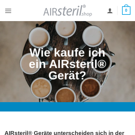
Zum
0
Inhalt
springen
Wie kaufe ich
ein AIRsteril®
Gerät?
AIRsteril® Geräte unterscheiden sich in der