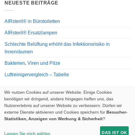
NEUESTE BEITRÄGE
AIRsteril® in Bürotoiletten
AIRsteril® Ersatzlampen
Schlechte Belüftung erhöht das Infektionsrisiko in
Innenräumen
Bakterien, Viren und Pilze
Luftreinigervergleich – Tabelle
Wir nutzen Cookies auf unserer Website. Einige Cookies
benötigen wir dringend, andere hingegen helfen uns, das
Nutzererlebnis auf unserer Website zu verbessern. Dürfen wir
externe Dienste aktivieren und Cookies speichern für
Besucher-
Visa
PayPal
Stripe
MasterCard
Statistiken, Anzeigen von Werbung & Sicherheit
?
KONTAKT
WIDERRUFSBELEHRUNG UND RÜCKGABERECHT
AGB
DATENSCHUTZERKLÄRUNG
IMPRESSUM
DAS IST OK
Lassen Sie mich wählen