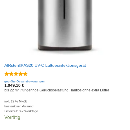
AIRsteril® AS20 UV-C Luftdesinfektionsgerät
Bewertet
geprüfte Gesamtbewertungen
mit
5
von
1.049,10
€
5
bis 22 m² | für geringe Geruchsbelastung | lautlos ohne extra Lüfter
inkl. 19 % MwSt.
kostenloser Versand
Lieferzeit:
3-7 Werktage
Vorrätig