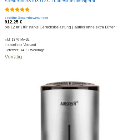
AIRsteril® AS10X UV-C Luftdesinfektionsgerät
Bewertet
geprüfte Gesamtbewertungen
mit
5
von
912,25
€
5
bis 12 m² | für starke Geruchsbelastung | lautlos ohne extra Lüfter
inkl. 19 % MwSt.
kostenloser Versand
Lieferzeit:
14-21 Werktage
Vorrätig