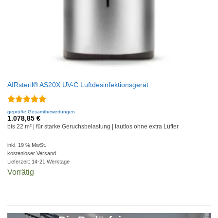
AIRsteril® AS20X UV-C Luftdesinfektionsgerät
Bewertet
geprüfte Gesamtbewertungen
mit
5
von
1.078,85
€
5
bis 22 m² | für starke Geruchsbelastung | lautlos ohne extra Lüfter
inkl. 19 % MwSt.
kostenloser Versand
Lieferzeit:
14-21 Werktage
Vorrätig