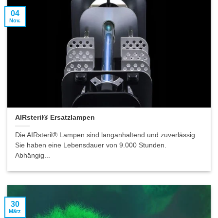
04
Nov.
AIRsteril® Ersatzlampen
Die AIRsteril® Lampen sind langanhaltend und zuverlässig.
Sie haben eine Lebensdauer von 9.000 Stunden.
Abhängig...
30
März