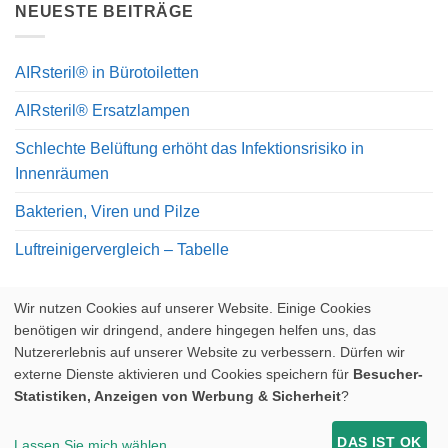
NEUESTE BEITRÄGE
AIRsteril® in Bürotoiletten
AIRsteril® Ersatzlampen
Schlechte Belüftung erhöht das Infektionsrisiko in
Innenräumen
Bakterien, Viren und Pilze
Luftreinigervergleich – Tabelle
Wir nutzen Cookies auf unserer Website. Einige Cookies
benötigen wir dringend, andere hingegen helfen uns, das
Nutzererlebnis auf unserer Website zu verbessern. Dürfen wir
externe Dienste aktivieren und Cookies speichern für
Besucher-
Visa
PayPal
Stripe
MasterCard
Statistiken, Anzeigen von Werbung & Sicherheit
?
KONTAKT
WIDERRUFSBELEHRUNG UND RÜCKGABERECHT
AGB
DATENSCHUTZERKLÄRUNG
IMPRESSUM
DAS IST OK
Lassen Sie mich wählen